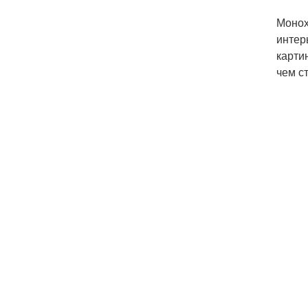
Монох
интер
карти
чем с