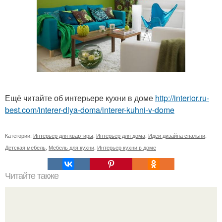
Ещё читайте об интерьере кухни в доме
http://interior.ru-
best.com/interer-dlya-doma/interer-kuhni-v-dome
Категории:
Интерьер для квартиры
,
Интерьер для дома
,
Идеи дизайна спальни
,
Детская мебель
,
Мебель для кухни
,
Интерьер кухни в доме
Читайте также