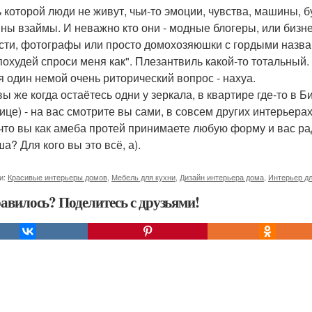
 которой люди не живут, чьи-то эмоции, чувства, машины, 
ны взаймы. И неважно кто они - модные блогеры, или бизн
сти, фотографы или просто домохозяюшки с гордыми назва
 похудей спроси меня как". Плезантвиль какой-то тотальный.
я один немой очень риторический вопрос - нахуа.
вы же когда остаётесь одни у зеркала, в квартире где-то в 
ице) - на вас смотрите вы сами, в совсем других интерьерах
 что вы как амеба протей принимаете любую форму и вас ра
а? Для кого вы это всё, а).
и:
Красивые интерьеры домов
,
Мебель для кухни
,
Дизайн интерьера дома
,
Интерьер д
авилось? Поделитесь с друзьями!