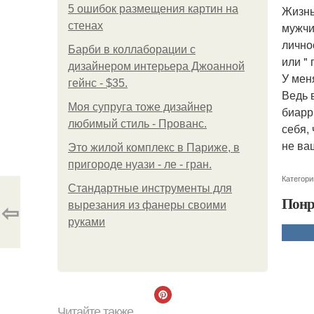
5 ошибок размещения картин на
Жизнь
стенах
мужчи
лично
Барби в коллаборации с
или "
дизайнером интерьера Джоанной
У мен
гейнс - $35.
Ведь 
Моя супруга тоже дизайнер
биарр
любимый стиль - Прованс.
себя,
не ваш
Это жилой комплекс в Париже, в
пригороде нуази - ле - гран.
Категори
Стандартные инструменты для
Понр
⇦
вырезания из фанеры своими
руками
Читайте также