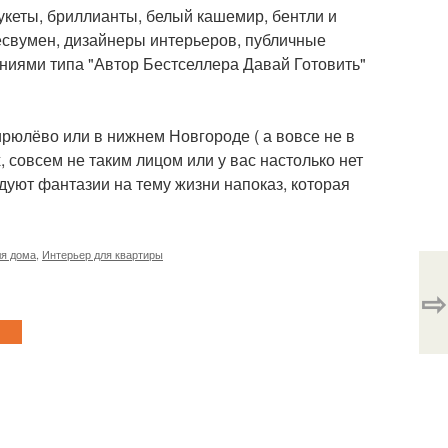
букеты, бриллианты, белый кашемир, бентли и
есвумен, дизайнеры интерьеров, публичные
ниями типа "Автор Бестселлера Давай Готовить"
Бирюлёво или в нижнем Новгороде ( а вовсе не в
, совсем не таким лицом или у вас настолько нет
дуют фантазии на тему жизни напоказ, которая
ля дома
,
Интерьер для квартиры
⇨