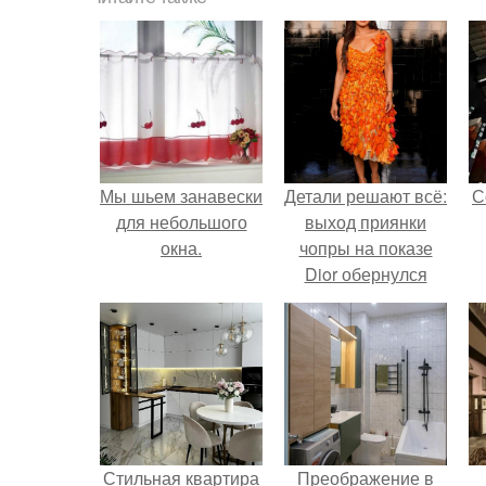
Мы шьем занавески
Детали решают всё:
С
для небольшого
выход приянки
окна.
чопры на показе
Dior обернулся
шквалом критики
из-за небрежного
пошива.
Стильная квартира
Преображение в