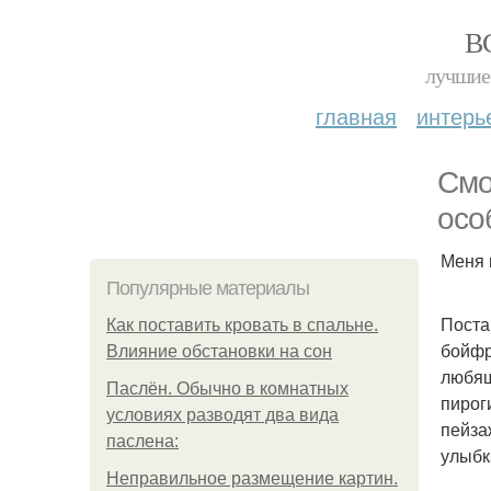
В
лучшие 
главная
интерь
Смо
осо
Меня 
Популярные материалы
Поста
Как поставить кровать в спальне.
бойфр
Влияние обстановки на сон
любящ
Паслён. Обычно в комнатных
пирог
условиях разводят два вида
пейза
паслена:
улыбк
Неправильное размещение картин.