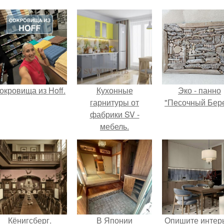
окровища из Hoff.
Кухонные
Эко - панно
гарнитуры от
"Песочный Бере
фабрики SV -
мебель.
Кёнигсберг.
В Японии
Опишите интер