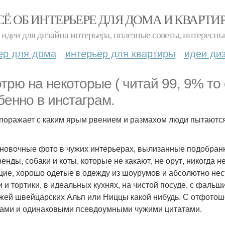
СЁ ОБ ИНТЕРЬЕРЕ ДЛЯ ДОМА И КВАРТИ
идеи для дизайна интерьера, полезные советы, интересны
ер для дома
интерьер для квартиры
идеи ди
трю на некоторые ( читай 99, 9% то 
бенно в инстаграм.
поражает с каким ярым рвением и размахом люди пытаются по
новочные фото в чужих интерьерах, вылизанные подобранн
енды, собаки и коты, которые не какают, не орут, никогда н
ие, хорошо одетые в одежду из шоурумов и абсолютно не
и и тортики, в идеальных кухнях, на чистой посуде, с фа
жей швейцарских Альп или Ниццы какой нибудь. С отфото
ами и одинаковыми псевдоумными чужими цитатами.