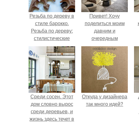
Резьба по дереву в
Привет! Хочу
стиле барокко.
поделиться моим
Резьба по дереву:
давним и
стилистические
очередным
направления и
неопубликованным
характерные узоры.
проектом.
Среди сосен. Этот
Откуда у дизайнера
дом словно вырос
так много идей?
среди деревьев, и
жизнь здесь течет в
собственном ритме
- спокойно, без