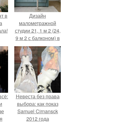
т в
Дизайн
а
малометражной
ла!
студии 21, 1 м 2 (24,
9 м 2 с балконом) в
Краснодаре.
всё:
Невеста без права
и
выбора: как показ
зе
Samuel Cirnansck
я
2012 года
ки
превратил подиум
го
в манифест против