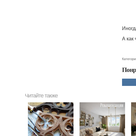
Иногд
А как
Категори
Понр
Читайте также