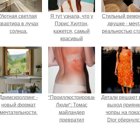
Уютная светлая
Я тут узнала, что у
Стильный ремон
квартира в лучах
Пэрис Хилтон,
двушке - мечт
солнца.
кажется, самый
реальностью ста
красивый
переносной туалет
во всём Беверли
хиллз.
Дримскроллинг -
"Проиллюстрированные
Детали решают 
новый формат
Люди": Томас
выход приянк
мечтательности.
майландер
чопры на пока
превратил
Dior обернулс
солнечные ожоги в
шквалом крити
арт - объект.
из-за небрежно