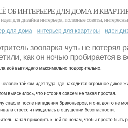
СЁ ОБ ИНТЕРЬЕРЕ ДЛЯ ДОМА И КВАРТИ
идеи для дизайна интерьера, полезные советы, интересны
ер для дома
интерьер для квартиры
идеи ди
тритель зоопарка чуть не потерял ра
етили, как он ночью пробирается в в
ла всё выглядело максимально подозрительно.
 человек тайком идёт туда, где находится огромное дикое 
том выяснилось, что история совсем не такая простая.
лу спасли после нападения браконьеров, и она долго не мо
ивала стресс и нуждалась в ощущении безопасности.
итель начал приходить к ней по ночам, чтобы просто быть 