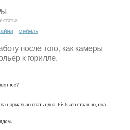
РЫ
е статьи
зайна
мебель
боту после того, как камеры
ольер к горилле.
животное?
гла нормально спать одна. Ей было страшно, она
рядом.