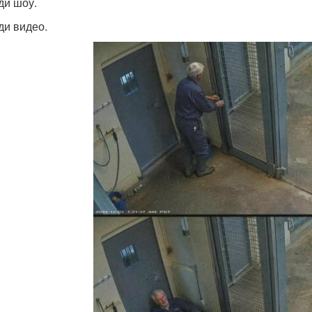
ди шоу.
ди видео.