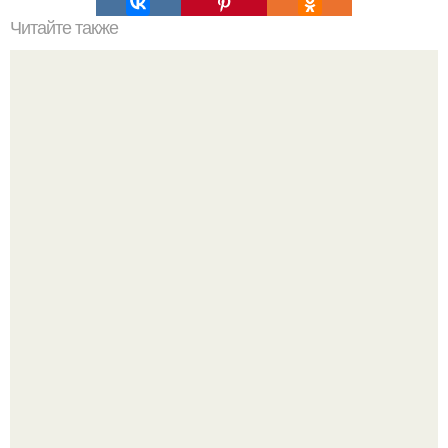
Читайте также
Ваза из бутылки. Приступаем к уроку
Дримскроллинг - новый формат мечтательности.