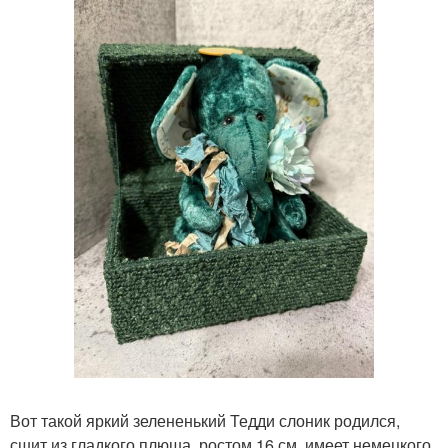
Вот такой яркий зелененький Тедди слоник родился,
сшит из гладкого плюша, ростом 16 см, имеет немецкого