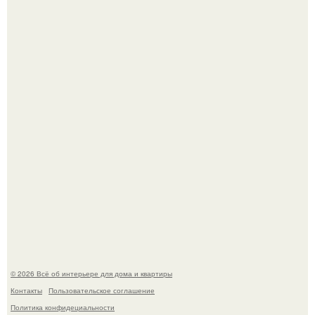
Три года назад мы купили борщевичное поле и
придумали мечту!
Преображение в ванной на ул. генерала Григорова, д.
36!
© 2026 Всё об интерьере для дома и квартиры
Контакты
Пользовательское соглашение
Политика конфидециальности