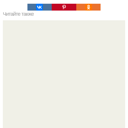
Читайте также
Ваза из бутылки. Приступаем к уроку
Круг замкнулся: психологиня Вероника Степанова снова