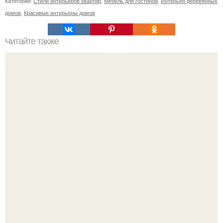
Категории:
Стили интерьеров квартир
,
Мебель для гостиной
,
Интерьер деревянных
домов
,
Красивые интерьеры домов
Читайте также
Резьба по дереву в стиле барокко. Резьба по дереву:
стилистические направления и характерные узоры.