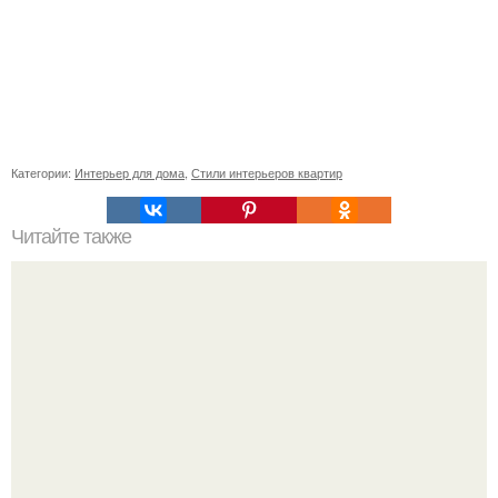
Категории:
Интерьер для дома
,
Стили интерьеров квартир
Читайте также
Поделки из тыквы на выставку в школу и для детского
сада. Осенние поделки из тыквы своими руками: 12
красивых и оригинальных поделок из тыквы для детского