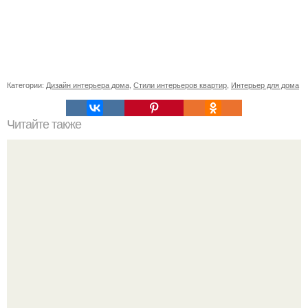
Категории:
Дизайн интерьера дома
,
Стили интерьеров квартир
,
Интерьер для дома
Читайте также
Сколько сохнут обои на флизелиновой основе после
поклейки. Когда высохнет клей?