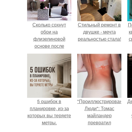
Сколько сохнут
Стильный ремонт в
П
обои на
двушке - мечта
к
флизелиновой
реальностью стала!
с
основе после
поклейки. Когда
высохнет клей?
5 ошибок в
"Проиллюстрированные
Д
планировке, из-за
Люди": Томас
которых вы теряете
майландер
метры.
превратил
солнечные ожоги в