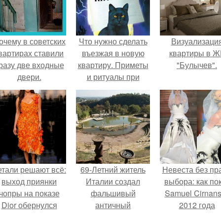
очему в советских
Что нужно сделать
Визуализаци
вартирах ставили
въезжая в новую
квартиры в Ж
разу две входные
квартиру. Приметы
"Булычев".
двери.
и ритуалы при
новоселье
етали решают всё:
69-Летний житель
Невеста без пр
выход приянки
Италии создал
выбора: как по
чопры на показе
фальшивый
Samuel Cirnan
Dior обернулся
античный
2012 года
шквалом критики
амфитеатр и
превратил под