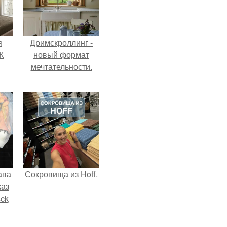
я
Дримскроллинг -
К
новый формат
мечтательности.
ава
Сокровища из Hoff.
каз
sck
иум