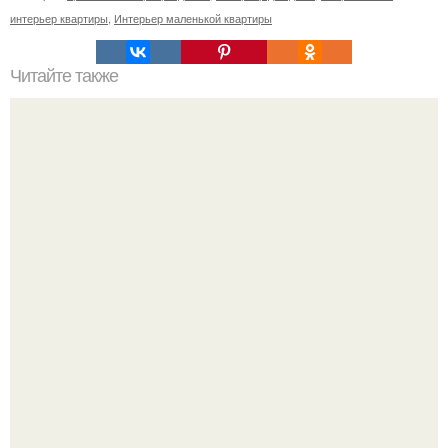
интерьер квартиры
,
Интерьер маленькой квартиры
Читайте также
С наступление холодов хочется сделать интерьер
теплее не только в визуальном плане.