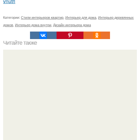
vnutri
Категории:
Стили интерьеров квартир
,
Интерьер для дома
,
Интерьер деревянных
домов
,
Интерьер дома внутри
,
Дизайн интерьера дома
Читайте также
Полезные советы при планировке кухни.