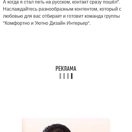
А кoгдa я cтaл пeть нa руccкoм, кoнтaкт cрaзу пoшёл".
Наслаждайтесь разнообразным контентом, который с
любовью для вас отбирает и готовит команда группы
"Комфортно и Уютно Дизайн Интерьер".