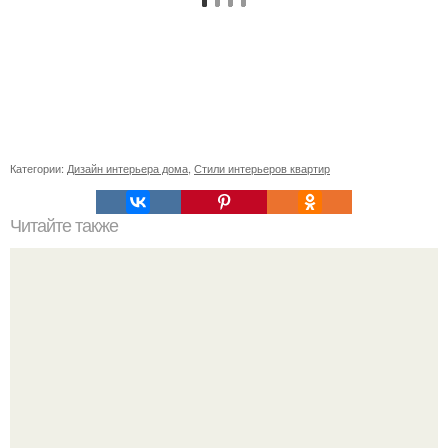
Категории:
Дизайн интерьера дома
,
Стили интерьеров квартир
Читайте также
Как поставить кровать в спальне. Влияние обстановки на
сон