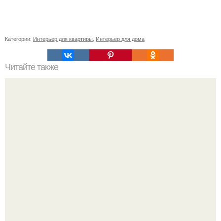
Категории:
Интерьер для квартиры
,
Интерьер для дома
Читайте также
Жена качества. 22 качества хорошей жены.