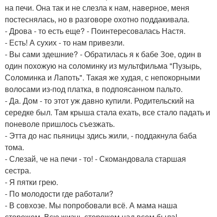
на печи. Она так и не слезла к нам, наверное, меня
постеснялась, но в разговоре охотно поддакивала.
- Дрова - то есть еще? - Поинтересовалась Настя.
- Есть! А сухих - то нам привезли.
- Вы сами здешние? - Обратилась я к бабе Зое, один в
один похожую на соломинку из мультфильма "Пузырь,
Соломинка и Лапоть". Такая же худая, с непокорными
волосами из-под платка, в подпоясанном пальто.
- Да. Дом - то этот уж давно купили. Родительский на
середке был. Там крыша стала ехать, все стало падать и
поневоле пришлось съезжать.
- Этта до нас пьяницы здись жили, - поддакнула баба
тома.
- Слезай, че на печи - то! - Скомандовала старшая
сестра.
- Я пятки грею.
- По молодости где работали?
- В совхозе. Мы попробовали всё. А мама наша
сторожем. Всю жизнь сторожем над всем была!