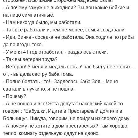
- А почему замуж не выходили? Вы вон какие бойкие и
на лицо симпатичные.
- Нам некогда было, мы работали.
- Так все работали и, тем не менее, семьи создавали.
- Иди, Зинка - соседка не работала. Она ходила по грибы
да по ягоды токо.
- У меня 41 год отработан, - раздалось с печи.
- Так вы ветеран труда?
- Ветеран! У меня и медаль есть. У нас был у нее жених -
от, - выдала сестру баба тома.
- Полно болтать - то! - Зарделась баба Зоя. - Меня
сватали в лучкино, я не пошла.
- Почему?
- А не пошла и все! Этта депутат баковский какой-то
говорит: "Бабушки, Идите в Престарелый дом или в
Больницу". Никуда, говорим, не пойдем из своего дому!
- А почему не хотите в дом престарелых? Там хорошо,
тепло, комнату отдельную дадут на двоих.