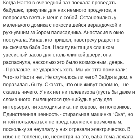
Когда Настя в очередной раз поехала проведать
бабушек, прикупив для них немного продуктов, я
попросила взять и меня с собой. Остановились у
маленького домика с покосившейся верандочкой и
рухнувшим забором палисадника. Анастасия в окно
постучала. Узнав, кто пришел, навстречу радостно
выскочила баба Зоя. Насилу вытащив слишком
увесистый засов для столь хлипкой двери, она
распахнула, насколько это было возможным, дверь.
- Пролазьте, не ударьтесь хоть. Мы уж этта поминали:
"что-то Насти нет. Не случилось ли чего? Зайдя в дом, я
поразилась быту. Сказать, что они живут скромно, - не
сказать ничего. У них нет ни телевизора (пусть бы даже и
сломанного, пылящегося где-нибудь в углу для
интерьера), ни холодильника, ни ковров, ни половиков.
Единственная ценность - стиральная машинка "Ока", но
и той пользоваться не представляется возможным,
поскольку за неуплату у них отрезали электричество. В
избе не топлено, но, несмотря на это, баба тома лежала