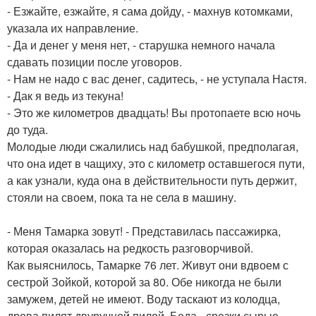
- Езжайте, езжайте, я сама дойду, - махнув котомками,
указала их направление.
- Да и денег у меня нет, - старушка немного начала
сдавать позиции после уговоров.
- Нам не надо с вас денег, садитесь, - не уступала Настя.
- Дак я ведь из текуна!
- Это же километров двадцать! Вы протопаете всю ночь
до туда.
Молодые люди сжалились над бабушкой, предполагая,
что она идет в чащиху, это с километр оставшегося пути,
а как узнали, куда она в действительности путь держит,
стояли на своем, пока та не села в машину.
- Меня Тамарка зовут! - Представилась пассажирка,
которая оказалась на редкость разговорчивой.
Как выяснилось, Тамарке 76 лет. Живут они вдвоем с
сестрой Зойкой, которой за 80. Обе никогда не были
замужем, детей не имеют. Воду таскают из колодца,
дрова пилят двуручной пилой. Беда - срезки сырые