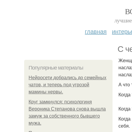
В
лучшие 
главная
интерь
С ч
Женщи
насла
Популярные материалы
насла
Нейросети добрались до семейных
А что
чатов, и теперь под угрозой
мамины нервы.
Когда
Круг замкнулся: психологиня
Когда
Вероника Степанова снова вышла
замуж за собственного бывшего
Когда
мужа.
себя.