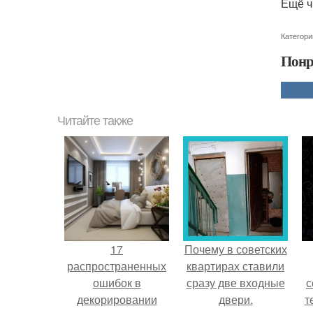
Ещё ч
Категори
Понр
Читайте также
17
Почему в советских
распространенных
квартирах ставили
ошибок в
сразу две входные
с
декорировании
двери.
т