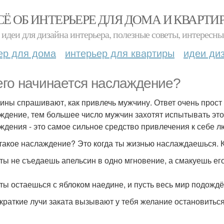
СЁ ОБ ИНТЕРЬЕРЕ ДЛЯ ДОМА И КВАРТИ
идеи для дизайна интерьера, полезные советы, интересны
ер для дома
интерьер для квартиры
идеи ди
его начинается наслаждение?
ны спрашивают, как привлечь мужчину. Ответ очень прост 
ждение, тем большее число мужчин захотят испытывать это 
ждения - это самое сильное средство привлечения к себе л
 такое наслаждение? Это когда ты жизнью наслаждаешься.
 ты не съедаешь апельсин в одно мгновение, а смакуешь его
 ты остаешься с яблоком наедине, и пусть весь мир подождё
 краткие лучи заката вызывают у тебя желание остановиться.