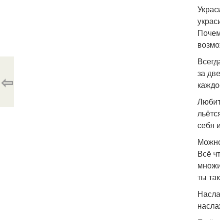
Украс
украс
Почем
возмо
Всегд
за дв
⇦
каждо
Любит
льётся
себя 
Можно
Всё ч
множи
ты та
Насла
насла