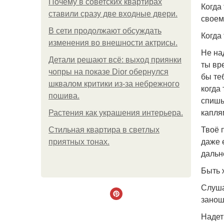
Почему в советских квартирах
Когда
ставили сразу две входные двери.
своем
В сети продолжают обсуждать
Когда
изменения во внешности актрисы.
Не на
Детали решают всё: выход приянки
ты вр
чопры на показе Dior обернулся
бы те
шквалом критики из-за небрежного
когда
пошива.
спишь
капля
Растения как украшения интерьера.
Твоё 
Стильная квартира в светлых
даже 
приятных тонах.
дальн
Быть 
Слуша
занош
Надет