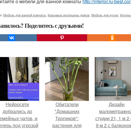
итайте о мебели для ванной комнаты
http://interior.ru-bes
и:
Мебель для ванной комнаты
,
Красивые интерьеры домов
,
Мебель для кухни
,
Интерь
авилось? Поделитесь с друзьями!
Нейросети
Обитатели
Дизайн
добрались до
"Домашних
малометражн
емейных чатов, и
Тропиков":
студии 21, 1 м 2 
еперь под угрозой
растения для
9 м 2 с балконом