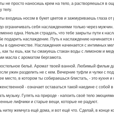
 ты не просто наносишь крем на тело, а растворяешься в 
у телу.
 ты входишь носом в букет цветов и зажмуриваешь глаза от
до ограничивать себя наслаждениями только через мужчин.
еменно одна. Нельзя страдать, что тебе закрыты пути к насл
бе подарить наслаждение. Путь к наслаждению начинается 
 ты в одиночестве. Наслаждения начинается с интимных мело
, как ты ешь, как ты смакуешь стакан воды с лимоном и мед
ми масла с ароматом бергамота.
постельное бельё. Аромат твоей ванной. Любимый фильм да
если ужин разделить не с кем. Вечерние туфли и чулки с по
ее место, в котором ты собираешься блистать, - это кухня и
женственной - означает оставаться такой наедине с собой в
ть музыку. Гулять на природе - напоить своё тело эмоциям
енные лифчики и старые вещи, которые не радуют.
ь нитку жемчуга ещё дома, и вот ещё что. Сделай, в конце к