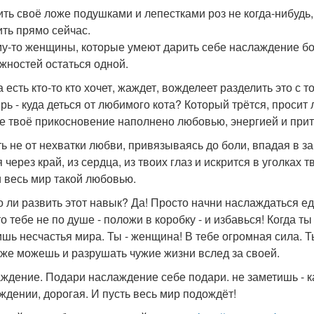
ить своё ложе подушками и лепестками роз не когда-нибудь,
ить прямо сейчас.
у-то женщины, которые умеют дарить себе наслаждение боль
жностей остаться одной.
а есть кто-то кто хочет, жаждет, вожделеет разделить это с
ерь - куда деться от любимого кота? Который трётся, просит
е твоё прикосновение наполнено любовью, энергией и при
ь не от нехватки любви, привязываясь до боли, впадая в за
 через край, из сердца, из твоих глаз и искрится в уголках
и весь мир такой любовью.
 ли развить этот навык? Да! Просто начни наслаждаться ед
то тебе не по душе - положи в коробку - и избавься! Когда
шь несчастья мира. Ты - женщина! В тебе огромная сила. 
кже можешь и разрушать чужие жизни вслед за своей.
ждение. Подари наслаждение себе подари. не заметишь - к
ждении, дорогая. И пусть весь мир подождёт!