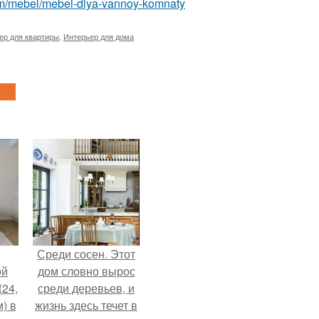
t.com/mebel/mebel-dlya-vannoy-komnaty
ер для квартиры
,
Интерьер для дома
Среди сосен. Этот
ой
дом словно вырос
(24,
среди деревьев, и
) в
жизнь здесь течет в