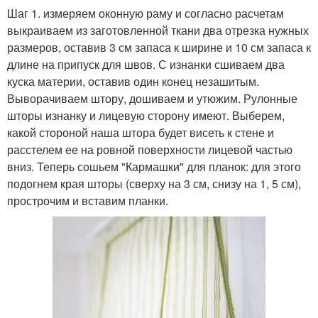
Шаг 1. измеряем оконную раму и согласно расчетам
выкраиваем из заготовленной ткани два отрезка нужных
размеров, оставив 3 см запаса к ширине и 10 см запаса к
длине на припуск для швов. С изнанки сшиваем два
куска материи, оставив один конец незашитым.
Выворачиваем штору, дошиваем и утюжим. Рулонные
шторы изнанку и лицевую сторону имеют. Выберем,
какой стороной наша штора будет висеть к стене и
расстелем ее на ровной поверхности лицевой частью
вниз. Теперь сошьем "Кармашки" для планок: для этого
подогнем края шторы (сверху на 3 см, снизу на 1, 5 см),
прострочим и вставим планки.