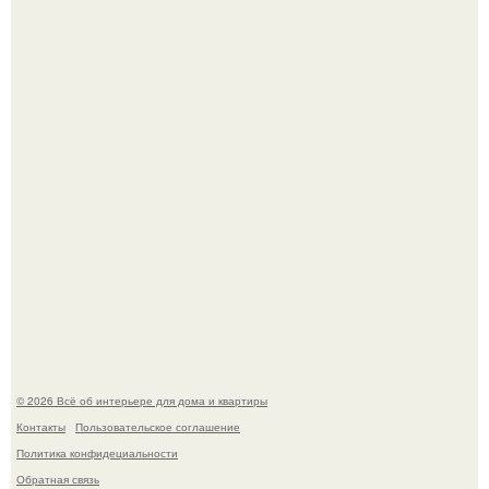
В Японии бесплатно раздают дома самураев - звучит как
план на новую жизнь.
Опишите интерьер кухни в 2-3 словах.
© 2026 Всё об интерьере для дома и квартиры
Контакты
Пользовательское соглашение
Политика конфидециальности
Обратная связь