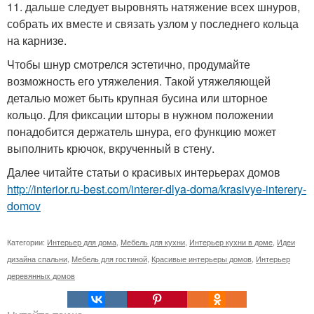
11. дальше следует выровнять натяжение всех шнуров,
собрать их вместе и связать узлом у последнего кольца
на карнизе.
Чтобы шнур смотрелся эстетично, продумайте
возможность его утяжеления. Такой утяжеляющей
деталью может быть крупная бусина или шторное
кольцо. Для фиксации шторы в нужном положении
понадобится держатель шнура, его функцию может
выполнить крючок, вкрученный в стену.
Далее читайте статьи о красивых интерьерах домов
http://interior.ru-best.com/interer-dlya-doma/krasivye-interery-
domov
Категории:
Интерьер для дома
,
Мебель для кухни
,
Интерьер кухни в доме
,
Идеи
дизайна спальни
,
Мебель для гостиной
,
Красивые интерьеры домов
,
Интерьер
деревянных домов