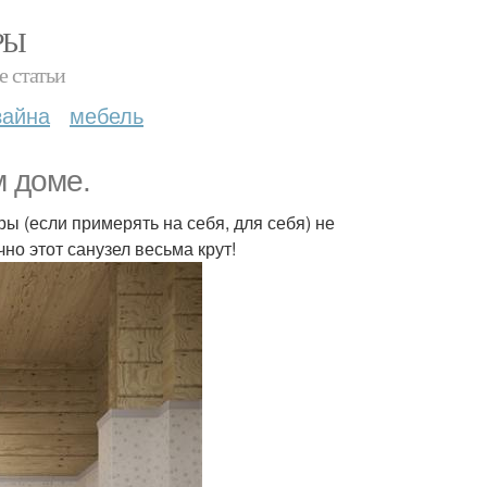
РЫ
е статьи
зайна
мебель
м доме.
ы (если примерять на себя, для себя) не
чно этот санузел весьма крут!