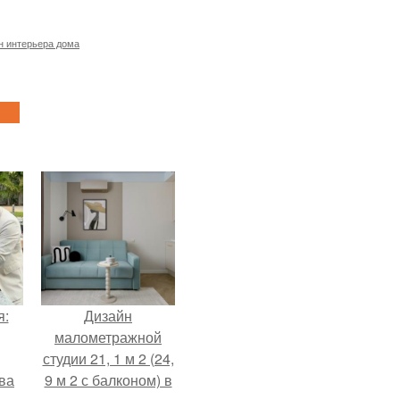
н интерьера дома
я:
Дизайн
малометражной
студии 21, 1 м 2 (24,
ва
9 м 2 с балконом) в