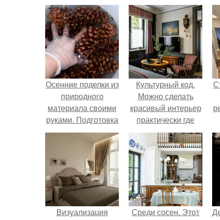
Осенние поделки из
Культурный код.
С
природного
Можно сделать
материала своими
красивый интерьер
р
руками. Подготовка
практически где
природных
угодно.
материалов для
поделок
Визуализация
Среди сосен. Этот
Д