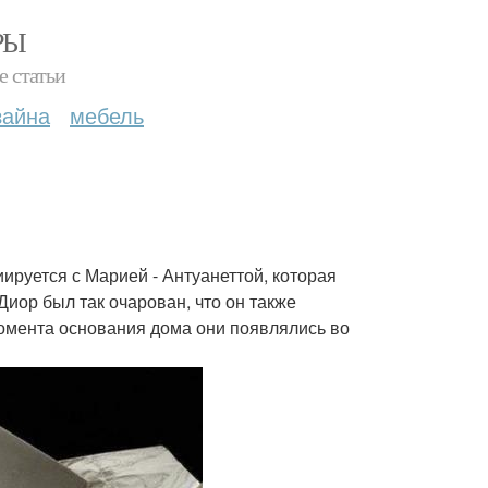
РЫ
е статьи
зайна
мебель
иируется с Марией - Антуанеттой, которая
иор был так очарован, что он также
 момента основания дома они появлялись во