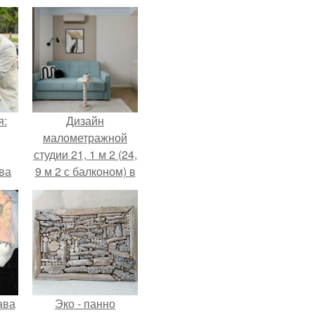
я:
Дизайн
малометражной
студии 21, 1 м 2 (24,
ва
9 м 2 с балконом) в
за
Краснодаре.
о
.
ава
Эко - панно