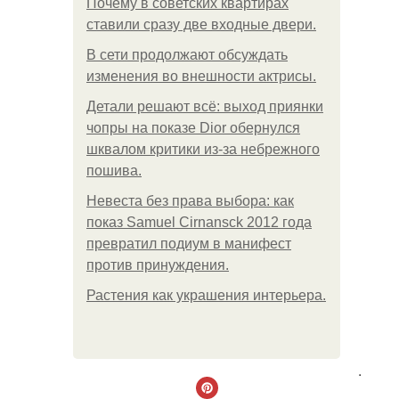
Почему в советских квартирах
ставили сразу две входные двери.
В сети продолжают обсуждать
изменения во внешности актрисы.
Детали решают всё: выход приянки
чопры на показе Dior обернулся
шквалом критики из-за небрежного
пошива.
Невеста без права выбора: как
показ Samuel Cirnansck 2012 года
превратил подиум в манифест
против принуждения.
Растения как украшения интерьера.
.