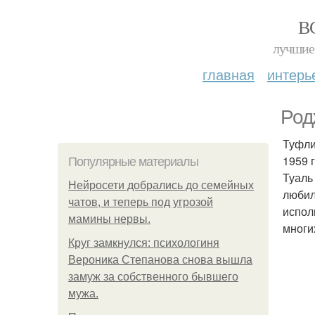
В
лучшие 
главная
интерь
Родж
Туфли 
1959 г
Популярные материалы
Туаль
Нейросети добрались до семейных
любил
чатов, и теперь под угрозой
испол
мамины нервы.
многи
Круг замкнулся: психологиня
Вероника Степанова снова вышла
замуж за собственного бывшего
мужа.