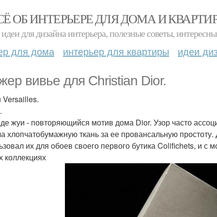
СЁ ОБ ИНТЕРЬЕРЕ ДЛЯ ДОМА И КВАРТИ
идеи для дизайна интерьера, полезные советы, интересны
ер для дома
интерьер для квартиры
идеи ди
ер вивье для Christian Dior.
Versailles.
.
 де жуи - повторяющийся мотив дома Dior. Узор часто ассоц
а хлопчатобумажную ткань за ее провансальную простоту. Д
ьзовал их для обоев своего первого бутика Colifichets, и с
х коллекциях