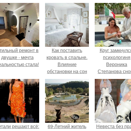
тильный ремонт в
Как поставить
Круг замкнулс
двушке - мечта
кровать в спальне.
психологиня
еальностью стала!
Влияние
Вероника
обстановки на сон
Степанова сно
вышла замуж 
собственног
бывшего мужа
етали решают всё:
69-Летний житель
Невеста без пр