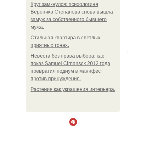
Круг замкнулся: психологиня
Вероника Степанова снова вышла
замуж за собственного бывшего
мужа.
Стильная квартира в светлых
приятных тонах.
.
Невеста без права выбора: как
показ Samuel Cirnansck 2012 года
превратил подиум в манифест
против принуждения.
Растения как украшения интерьера.