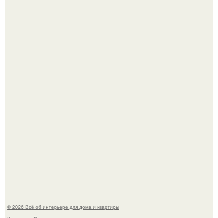
Три года назад мы купили борщевичное поле и
придумали мечту!
Стильная квартира в светлых приятных тонах.
© 2026 Всё об интерьере для дома и квартиры