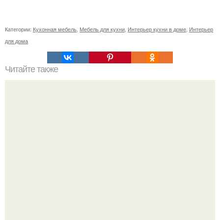
Категории:
Кухонная мебель
,
Мебель для кухни
,
Интерьер кухни в доме
,
Интерьер
для дома
Читайте также
Сколько сохнут обои на флизелиновой основе после
поклейки. Когда высохнет клей?