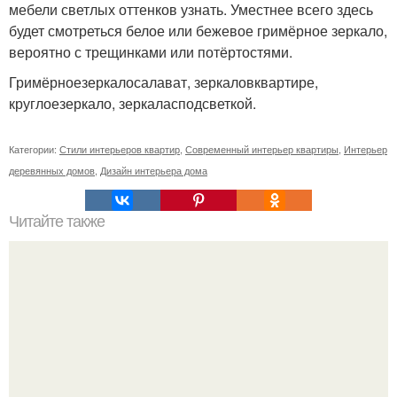
мебели светлых оттенков узнать. Уместнее всего здесь
будет смотреться белое или бежевое гримёрное зеркало,
вероятно с трещинками или потёртостями.
Гримёрноезеркалосалават, зеркаловквартире,
круглоезеркало, зеркаласподсветкой.
Категории:
Стили интерьеров квартир
,
Современный интерьер квартиры
,
Интерьер
деревянных домов
,
Дизайн интерьера дома
Читайте также
Нужно ли ждать полного высыхания штукатурки перед