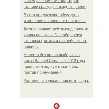
Почему в советских квартирах
ставили сразу две входные двери.
В сети продолжают обсуждать
изменения во внешности актрисы.
.
Детали решают всё: выход приянки
чопры на показе Dior обернулся
шквалом критики из-за небрежного
пошива.
Невеста без права выбора: как
показ Samuel Cirnansck 2012 года
превратил подиум в манифест
против принуждения.
Растения как украшения интерьера.