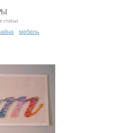
РЫ
е статьи
зайна
мебель