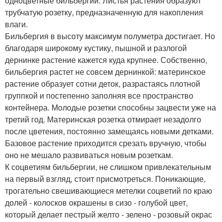
одноцветные бильбергии. Листья растения образуют
трубчатую розетку, предназначенную для накопления
влаги.
Бильбергия в высоту максимум полуметра достигает. Но
благодаря широкому кустику, пышной и разлогой
дернинке растение кажется куда крупнее. Собственно,
бильбергия растет не совсем дернинкой: материнское
растение образует сотни деток, разрастаясь плотной
группкой и постепенно заполняя все пространство
контейнера. Молодые розетки способны зацвести уже на
третий год. Материнская розетка отмирает незадолго
после цветения, постоянно замещаясь новыми детками.
Базовое растение приходится срезать вручную, чтобы
оно не мешало развиваться новым розеткам.
К соцветиям бильбергии, не слишком привлекательным
на первый взгляд, стоит присмотреться. Поникающие,
трогательно свешивающиеся метелки соцветий по краю
долей - колосков окрашены в сизо - голубой цвет,
который делает пестрый желто - зелено - розовый окрас