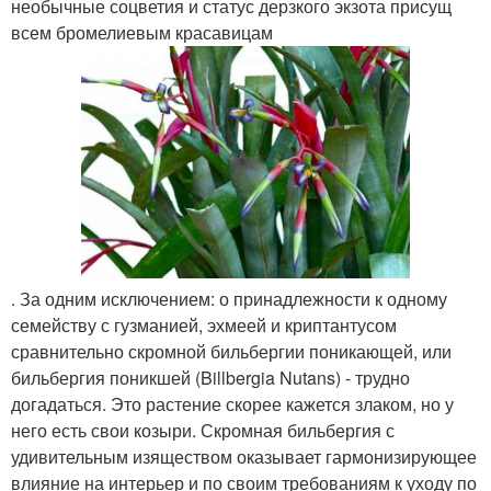
необычные соцветия и статус дерзкого экзота присущ
всем бромелиевым красавицам
. За одним исключением: о принадлежности к одному
семейству с гузманией, эхмеей и криптантусом
сравнительно скромной бильбергии поникающей, или
бильбергия поникшей (Billbergia Nutans) - трудно
догадаться. Это растение скорее кажется злаком, но у
него есть свои козыри. Скромная бильбергия с
удивительным изяществом оказывает гармонизирующее
влияние на интерьер и по своим требованиям к уходу по