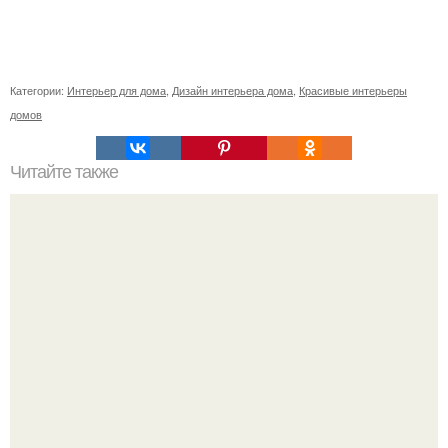
Категории:
Интерьер для дома
,
Дизайн интерьера дома
,
Красивые интерьеры
домов
Читайте также
Тогда/сейчас: интерьер библиотеки 2-ого класса
"Олимпика".