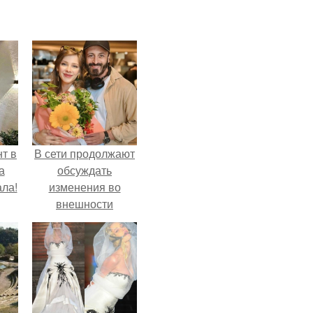
т в
В сети продолжают
а
обсуждать
ла!
изменения во
внешности
актрисы.