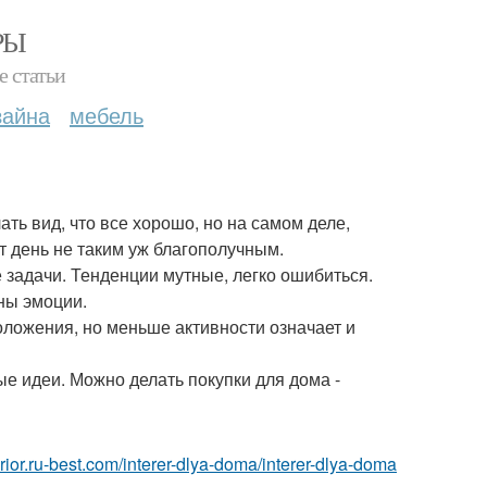
РЫ
е статьи
зайна
мебель
ать вид, что все хорошо, но на самом деле,
т день не таким уж благополучным.
 задачи. Тенденции мутные, легко ошибиться.
ны эмоции.
положения, но меньше активности означает и
ые идеи. Можно делать покупки для дома -
terior.ru-best.com/interer-dlya-doma/interer-dlya-doma