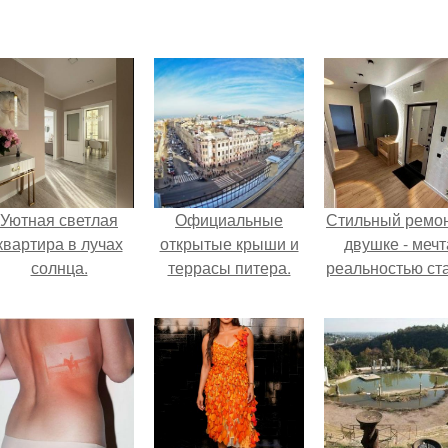
Уютная светлая
Официальные
Стильный ремон
квартира в лучах
открытые крыши и
двушке - мечт
солнца.
террасы питера.
реальностью ста