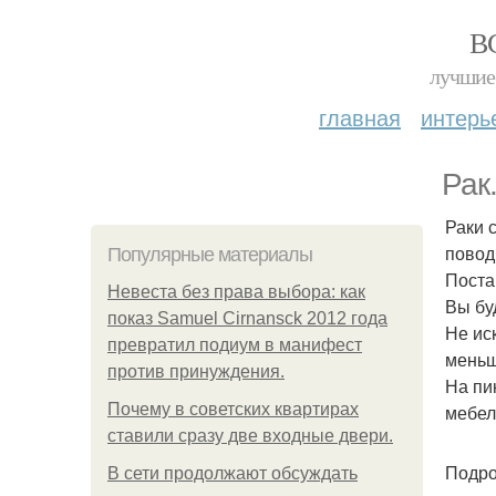
В
лучшие 
главная
интерь
Рак.
Раки 
повод
Популярные материалы
Поста
Невеста без права выбора: как
Вы бу
показ Samuel Cirnansck 2012 года
Не ис
превратил подиум в манифест
меньш
против принуждения.
На пи
Почему в советских квартирах
мебел
ставили сразу две входные двери.
Подро
В сети продолжают обсуждать