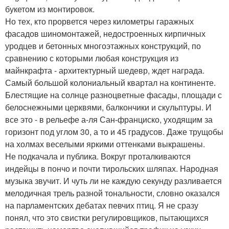
букетом из монтировок.
Но тех, кто прорвется через километры гаражных
фасадов шиномонтажей, недостроенных кирпичных
уродцев и бетонных многоэтажных конструкций, по
сравнению с которыми любая конструкция из
майнкрафта - архитектурный шедевр, ждет награда.
Самый большой колониальный квартал на континенте.
Блестящие на солнце разноцветные фасады, площади с
белоснежными церквями, балкончики и скульптуры. И
все это - в рельефе а-ля Сан-франциско, уходящим за
горизонт под углом 30, а то и 45 градусов. Даже трущобы
на холмах веселыми яркими оттенками выкрашены.
Не подкачала и публика. Вокруг проталкиваются
индейцы в пончо и почти тирольских шляпах. Народная
музыка звучит. И чуть ли не каждую секунду разливается
мелодичная трель разной тональности, словно оказался
на парламентских дебатах певчих птиц. Я не сразу
понял, что это свистки регулировщиков, пытающихся