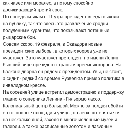
как чавес или моралес, а потому спокойно
досиживающий третий срок.
По понедельникам в 11 утра президент всегда выходит
на публику, так что здесь это развлечение сродни
полуденным курантам, что показывают потешные
рыцарские бои.
Совсем скоро, 19 февраля, в Эквадоре новые
президентские выборы, в которых корреа уже не
участвует. Зато участвует претендент по имени Ленин,
бывший вице-президент страны и преемник корреа. На
балконе дворца он рядом с президентом. Увы, не стоит,
а сидит - редкий со времен Рузвельта пример политика в
инвалидном кресле.
На соседней улице встретил демонстрацию в поддержку
главного соперника Ленина - Гильермо лассо.
Колониальный центр большой. Можно за полдня обойти
его основные площади и улицы, но легко потеряться и
на несколько дней, заходя в многочисленные музеи и
галереи, а также расписанные золотом и лазурным