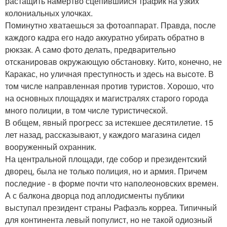
растащить намертво сцепившийся трафик на узких
колониальных улочках.
Поминутно хватаешься за фотоаппарат. Правда, после
каждого кадра его надо аккуратно убирать обратно в
рюкзак. А само фото делать, предварительно
отсканировав окружающую обстановку. Кито, конечно, не
Каракас, но уличная преступность и здесь на высоте. В
том числе направленная против туристов. Хорошо, что
на основных площадях и магистралях старого города
много полиции, в том числе туристической.
В общем, явный прогресс за истекшее десятилетие. 15
лет назад, рассказывают, у каждого магазина сидел
вооруженный охранник.
На центральной площади, где собор и президентский
дворец, была не только полиция, но и армия. Причем
последние - в форме почти что наполеоновских времен.
А с балкона дворца под аплодисменты публики
выступал президент страны Рафаэль корреа. Типичный
для континента левый популист, но не такой одиозный