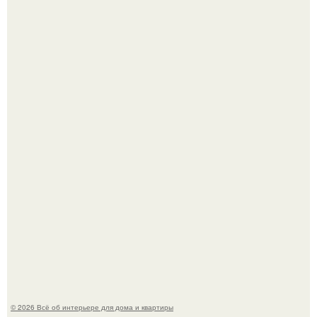
5 ошибок в планировке, из-за которых вы теряете метры.
"Проиллюстрированные Люди": Томас майландер
превратил солнечные ожоги в арт - объект.
© 2026 Всё об интерьере для дома и квартиры