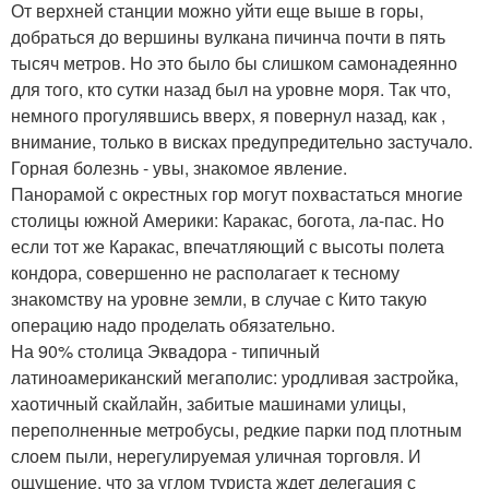
От верхней станции можно уйти еще выше в горы,
добраться до вершины вулкана пичинча почти в пять
тысяч метров. Но это было бы слишком самонадеянно
для того, кто сутки назад был на уровне моря. Так что,
немного прогулявшись вверх, я повернул назад, как ,
внимание, только в висках предупредительно застучало.
Горная болезнь - увы, знакомое явление.
Панорамой с окрестных гор могут похвастаться многие
столицы южной Америки: Каракас, богота, ла-пас. Но
если тот же Каракас, впечатляющий с высоты полета
кондора, совершенно не располагает к тесному
знакомству на уровне земли, в случае с Кито такую
операцию надо проделать обязательно.
На 90% столица Эквадора - типичный
латиноамериканский мегаполис: уродливая застройка,
хаотичный скайлайн, забитые машинами улицы,
переполненные метробусы, редкие парки под плотным
слоем пыли, нерегулируемая уличная торговля. И
ощущение, что за углом туриста ждет делегация с