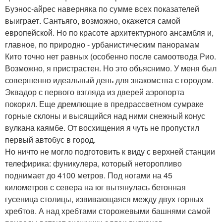
Буэнос-айрес наверняка по сумме всех показателей
выиграет. Сантьяго, возможно, окажется самой
европейской. Но по красоте архитектурного ансамбля и,
главное, по природно - урбанистическим панорамам
Кито точно нет равных (особенно после самоотвода Рио.
Возможно, я пристрастен. Но это объяснимо. У меня был
совершенно идеальный день для знакомства с городом.
Эквадор с первого взгляда из дверей аэропорта
покорил. Еще дремлющие в предрассветном сумраке
горные склоны и высящийся над ними снежный конус
вулкана каямбе. От восхищения я чуть не пропустил
первый автобус в город.
Но ничто не могло подготовить к виду с верхней станции
телефирика: фуникулера, который неторопливо
поднимает до 4100 метров. Под ногами на 45
километров с севера на юг вытянулась бетонная
гусеница столицы, извивающаяся между двух горных
хребтов. А над хребтами сторожевыми башнями самой