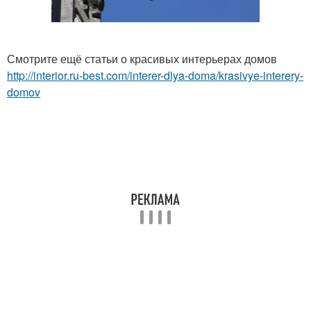
Смотрите ещё статьи о красивых интерьерах домов
http://interior.ru-best.com/interer-dlya-doma/krasivye-interery-
domov