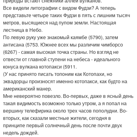
природы встают снежники аллеи вулканов.
Все видели литографии с видом Фудзи? А теперь
представьте четыре таких Фудзи в пять с лишним тысяч
метров, высящиеся над пупом земли. Настоящая
лестница в Небо.
По левую руку уже знакомый каямбе (5790), затем
антисана (5753. Южнее всех мы различим чимборсо
(6267) - самая высокая точка страны. Но взгляд не
отвести от главной ступени на небеса - идеального
конуса вулкана котопакси (5911.
(У нас принято писать топоним как Котопахи, но
эквадорцы произносят именно котопакси, как будто на
американский манер.
Мне невероятно повезло. Во-первых, даже в ясный день
такая видимость возможно только утром, а я попал на
вершину телефирика около трех часов пополудни. Во-
вторых, как сказали местные жители, сегодня в
принципе первый солнечный день после почти двух
недель дождей.