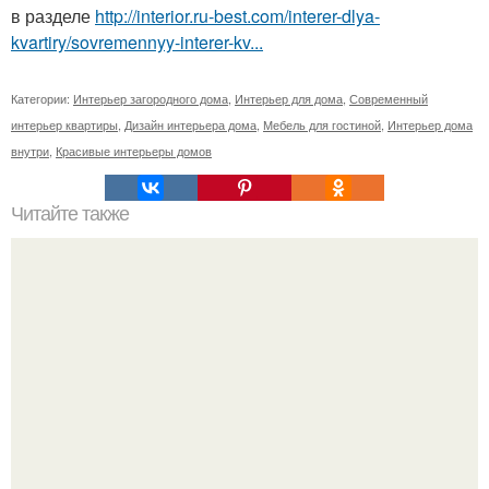
в разделе
http://interior.ru-best.com/interer-dlya-
kvartiry/sovremennyy-interer-kv...
Категории:
Интерьер загородного дома
,
Интерьер для дома
,
Современный
интерьер квартиры
,
Дизайн интерьера дома
,
Мебель для гостиной
,
Интерьер дома
внутри
,
Красивые интерьеры домов
Читайте также
Самые частые ошибки в оформлении кухни согласно
фен шуй.