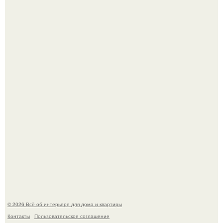
69-Летний житель Италии создал фальшивый античный
амфитеатр и долгое время успешно выдавал его за
настоящее историческое наследие.
Невеста без права выбора: как показ Samuel Cirnansck
2012 года превратил подиум в манифест против
принуждения.
© 2026 Всё об интерьере для дома и квартиры
Контакты
Пользовательское соглашение