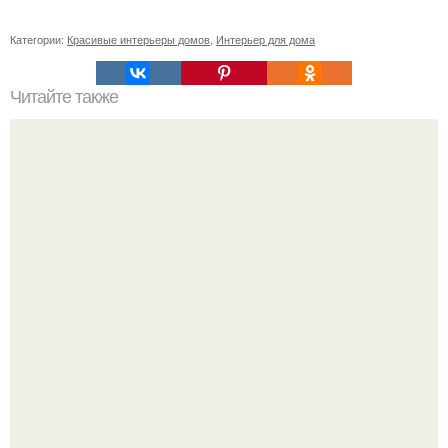
Категории:
Красивые интерьеры домов
,
Интерьер для дома
Читайте также
Как приготовить гипс для заливки форм. Как разводить
гипс: Все о приготовлении идеального раствора