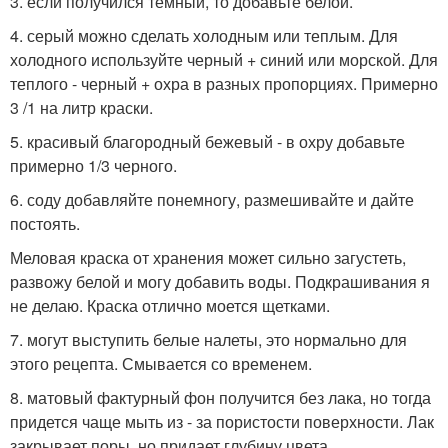
3. если получился темный, то добавьте белой.
4. серый можно сделать холодным или теплым. Для
холодного используйте черный + синий или морской. Для
теплого - черный + охра в разных пропорциях. Примерно
3 /1 на литр краски.
5. красивый благородный бежевый - в охру добавьте
примерно 1/3 черного.
6. соду добавляйте понемногу, размешивайте и дайте
постоять.
Меловая краска от хранения может сильно загустеть,
развожу белой и могу добавить воды. Подкрашивания я
не делаю. Краска отлично моется щетками.
7. могут выступить белые налеты, это нормально для
этого рецепта. Смывается со временем.
8. матовый фактурный фон получится без лака, но тогда
придется чаще мыть из - за пористости поверхности. Лак
закрывает поры, но придает глубину цвета.