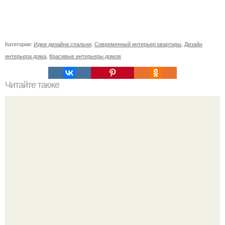
Категории:
Идеи дизайна спальни
,
Современный интерьер квартиры
,
Дизайн
интерьера дома
,
Красивые интерьеры домов
Читайте также
Значение картина с волками. В том случае, если вы
любите вышивать, то наверняка задумывались о том,
что означает та или иная вышитая вами картина.