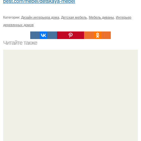
best.com/mebel/detskaya-mebel
Категории:
Дизайн интерьера дома
,
Детская мебель
,
Мебель диваны
,
Интерьер
деревянных домов
Читайте также
Домашний сыр! Подборка рецептов?