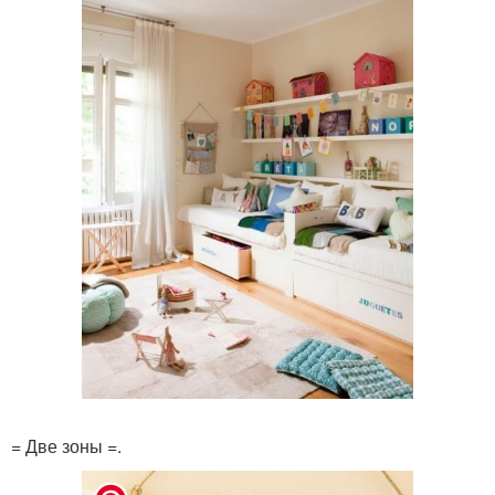
= Две зоны =.