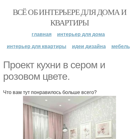
ВСЁ ОБ ИНТЕРЬЕРЕ ДЛЯ ДОМА И
КВАРТИРЫ
главная
интерьер для дома
интерьер для квартиры
идеи дизайна
мебель
Проект кухни в сером и
розовом цвете.
Что вам тут понравилось больше всего?