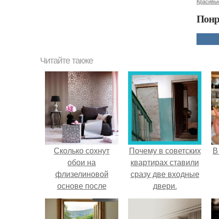
Красивы
Понр
Читайте также
Сколько сохнут
Почему в советских
В
обои на
квартирах ставили
флизелиновой
сразу две входные
основе после
двери.
поклейки. Когда
высохнет клей?