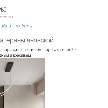
РЫ
е статьи
зайна
мебель
катерины яновской.
ространство, в котором встречают гостей и
адным и красивым