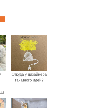
я:
Откуда у дизайнера
так много идей?
ва
за
о