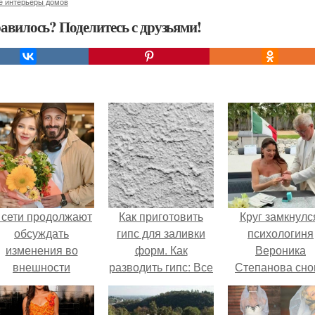
е интерьеры домов
авилось? Поделитесь с друзьями!
 сети продолжают
Как приготовить
Круг замкнулс
обсуждать
гипс для заливки
психологиня
изменения во
форм. Как
Вероника
внешности
разводить гипс: Все
Степанова сно
актрисы.
о приготовлении
вышла замуж 
идеального
собственног