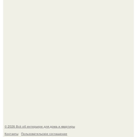
Двухкомнатная квартира в стиле сканди кинфолк и
мебелью 50-х годов в высотке на котельнической.
Кёнигсберг. Интерьер дома студенческого братства
"Германия".
© 2026 Всё об интерьере для дома и квартиры
Контакты
Пользовательское соглашение