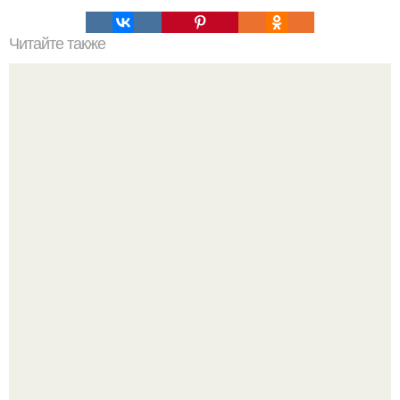
Читайте также
Как обновить старую тумбочку.
Дизайн малометражной студии 21, 1 м 2 (24, 9 м 2 с