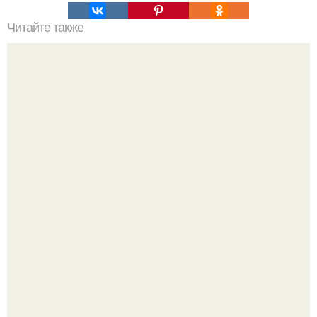
Читайте также
Цветы на холодильнике можно или нет. Можно ли
ставить цветы на холодильник?
"Проиллюстрированные Люди": Томас майландер