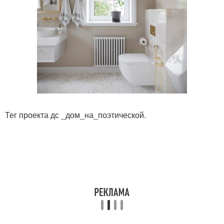
Тег проекта дс _дом_на_поэтической.