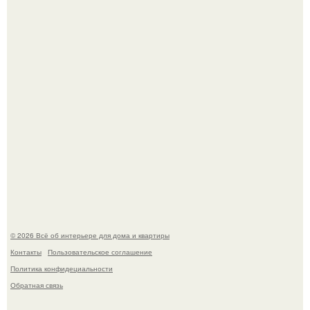
В Японии бесплатно раздают дома самураев - звучит как
план на новую жизнь.
Опишите интерьер кухни в 2-3 словах.
© 2026 Всё об интерьере для дома и квартиры
Контакты
Пользовательское соглашение
Политика конфидециальности
Обратная связь