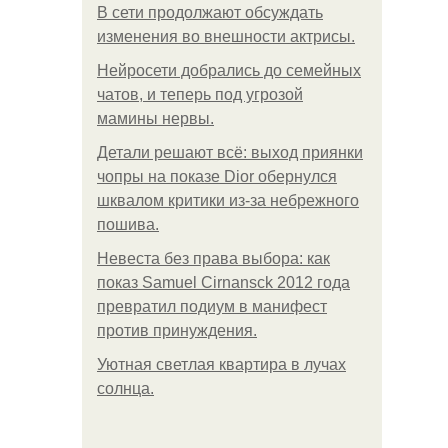
В сети продолжают обсуждать
изменения во внешности актрисы.
Нейросети добрались до семейных
чатов, и теперь под угрозой
мамины нервы.
Детали решают всё: выход приянки
чопры на показе Dior обернулся
шквалом критики из-за небрежного
пошива.
Невеста без права выбора: как
показ Samuel Cirnansck 2012 года
превратил подиум в манифест
против принуждения.
Уютная светлая квартира в лучах
солнца.