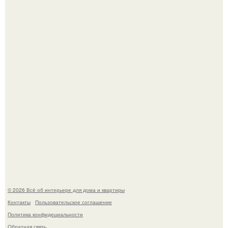
Невеста без права выбора: как показ Samuel Cirnansck
2012 года превратил подиум в манифест против
принуждения.
Кёнигсберг. Интерьер дома студенческого братства
"Германия".
© 2026 Всё об интерьере для дома и квартиры
Контакты
Пользовательское соглашение
Политика конфидециальности
Обратная связь