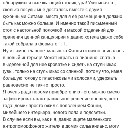
обнаружился выезжающий столик, ура! Учитывая то,
сколько посуды мне досталось вместе с двумя
кухонными Сетами, места для я её размещения должно
быть как можно больше. И именно такой письменный
стол с настольной полочкой и массой отделений для
хранения ценной канцелярии я давно хотела (даже себе
такой собрала в формате 1: 1.
Ну и самое главное: малышка Фанни отлично вписалась
в новый интерьер! Может играть на пианино, спать в
выделенной для неё кроватке и сидеть на стульчиках
(увы, только на стульчиках со спинкой, потому что, имея
большую голову с пластиковыми волосами, удержать
равновесие не так-то просто.
Я очень рада новому приобретению - его можно смело
зафиксировать как правильное решение прошедшего
года: домик просто ожил с появлением Фанни,
милейшего интерьера, нового пола и подсветки.
В случае если вы, как и я, давно ищете маленького
антропоморфоного жителя в домик сильванианс, могу