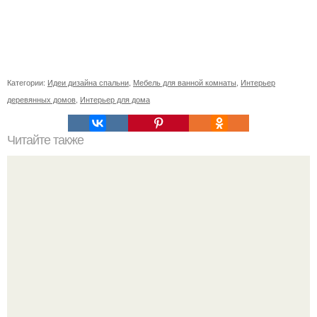
Категории:
Идеи дизайна спальни
,
Мебель для ванной комнаты
,
Интерьер
деревянных домов
,
Интерьер для дома
Читайте также
Резьба по дереву в стиле барокко. Резьба по дереву:
стилистические направления и характерные узоры.