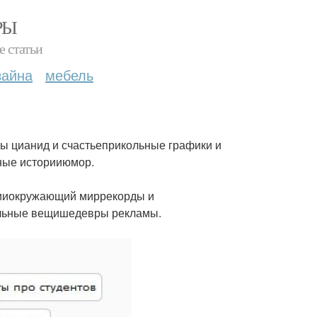
РЫ
е статьи
зайна
мебель
сы цианид и счастьеприкольные графики и
ные историиюмор.
ииокружающий миррекорды и
ельные вещишедевры рекламы.