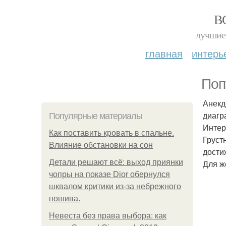
В
лучшие 
главная
интерь
Поп
Анекд
диагр
Популярные материалы
Интер
Как поставить кровать в спальне.
Груст
Влияние обстановки на сон
дости
Детали решают всё: выход приянки
Для ж
чопры на показе Dior обернулся
шквалом критики из-за небрежного
пошива.
Невеста без права выбора: как