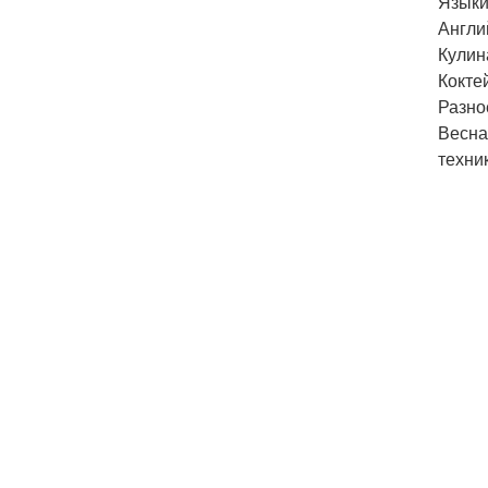
Языки
Англи
Кулин
Кокте
Разно
Весна
техни