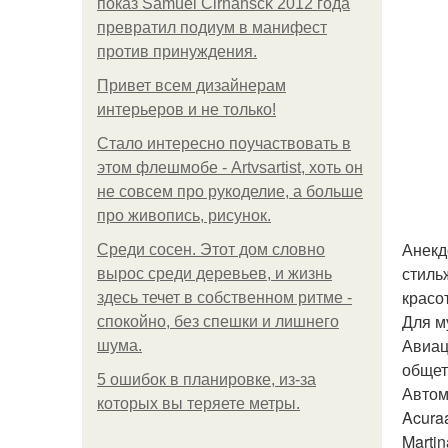
показ Samuel Cirnansck 2012 года
превратил подиум в манифест
против принуждения.
Привет всем дизайнерам
интерьеров и не только!
Стало интересно поучаствовать в
этом флешмобе - Artvsartist, хоть он
не совсем про рукоделие, а больше
про живопись, рисунок.
Анекд
Среди сосен. Этот дом словно
стиль
вырос среди деревьев, и жизнь
красо
здесь течет в собственном ритме -
Для м
спокойно, без спешки и лишнего
Авиац
шума.
общет
5 ошибок в планировке, из-за
Автом
которых вы теряете метры.
Acura
Martin