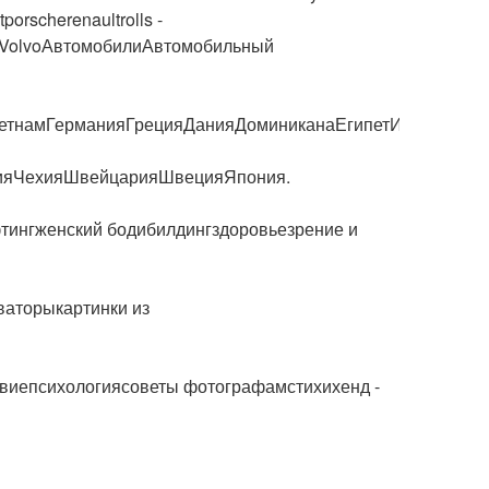
orscherenaultrolls -
nVolvoАвтомобилиАвтомобильный
ьетнамГерманияГрецияДанияДоминиканаЕгипетИзраильИ
ияЧехияШвейцарияШвецияЯпония.
фтингженский бодибилдингздоровьезрение и
ваторыкартинки из
виепсихологиясоветы фотографамстихихенд -