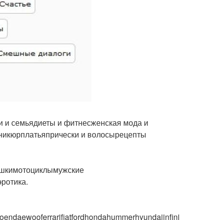
и и семьядиеты и фитнесженская мода и
никюрплатьяпрически и волосырецепты
ушкимотоциклымужские
ротика.
roendaewooferrarifiatfordhondahummerhyundaiinfinitijaguarjee