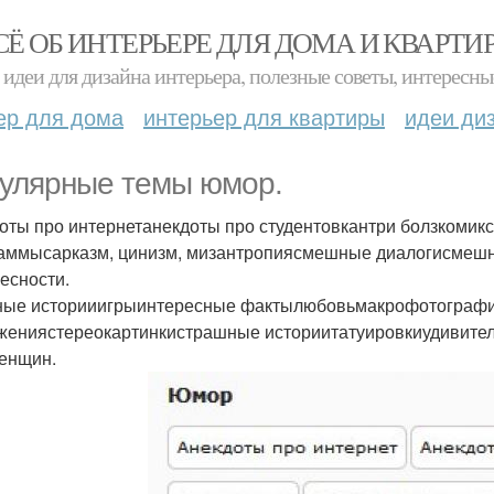
СЁ ОБ ИНТЕРЬЕРЕ ДЛЯ ДОМА И КВАРТИ
идеи для дизайна интерьера, полезные советы, интересны
ер для дома
интерьер для квартиры
идеи ди
улярные темы юмор.
оты про интернетанекдоты про студентовкантри болзкомик
аммысарказм, цинизм, мизантропиясмешные диалогисмеш
есности.
ные историиигрыинтересные фактылюбовьмакрофотограф
жениястереокартинкистрашные историитатуировкиудивит
енщин.