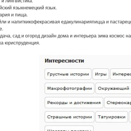
 и лингвистика.
йский языкнемецкий язык.
ария и пища.
йли и напиткикофекрасивая едакулинарияпицца и пастарец
е.
дача, сад и огород дизайн дома и интерьера зима космос на
ка юриспруденция.