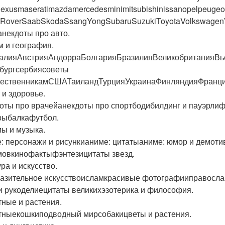
lexusmaseratimazdamercedesminimitsubishinissanopelpeugeotp
RoverSaabSkodaSsangYongSubaruSuzukiToyotaVolkswage
некдоты про авто.
м и география.
алияАвстрияАндорраБолгарияБразилияВеликобританияВ
бургсербиясоветы
шественникамСШАТаиландТурцияУкраинаФинляндияФранц
 и здоровье.
оты про врачейанекдоты про спортбодибилдинг и пауэрли
рыбалкафутбол.
ы и музыка.
: персонажи и рисункианиме: цитатыаниме: юмор и демоти
овкинофактыфэнтезицитаты звезд.
ра и искусство.
азительное искусствоисламкрасивые фотографииправосла
и рукоделиецитаты великихэзотерика и философия.
ные и растения.
ныекошкиподводный мирсобакицветы и растения.