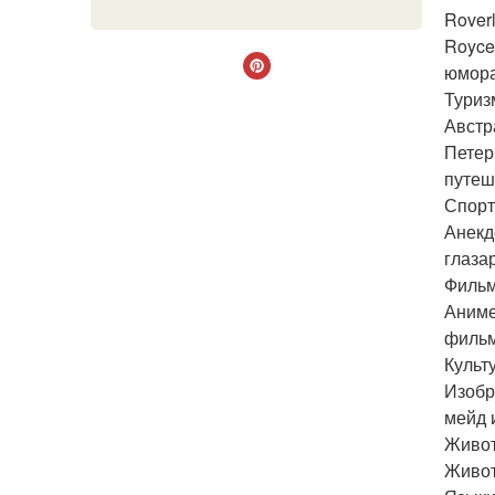
Rover
Royce
юмора
Туриз
Австр
Петер
путе
Спорт
Анекд
глаза
Фильм
Аниме
фильм
Культу
Изобр
мейд 
Живот
Живот