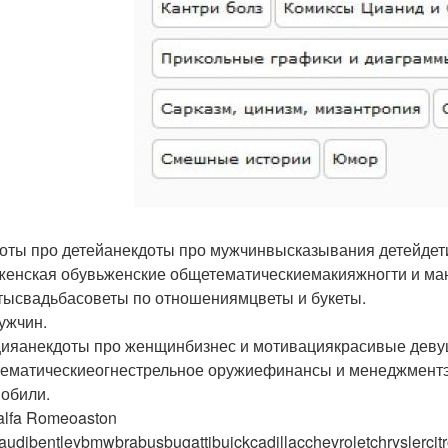
оты про детейанекдоты про мужчинвысказывания детейдет
женская обувьженские общетематическиемакияжногти и ма
тысвадьбасоветы по отношениямцветы и букеты.
ужчин.
ияанекдоты про женщинбизнес и мотивациякрасивые дев
ематическиеогнестрельное оружиефинансы и менеджментэ
обили.
alfa Romeoaston
audibentleybmwbrabusbugattibuickcadillacchevroletchryslercit