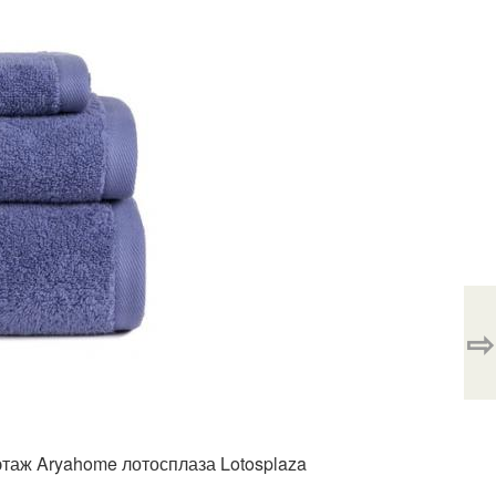
⇨
таж Aryahome лотосплаза Lotosplaza