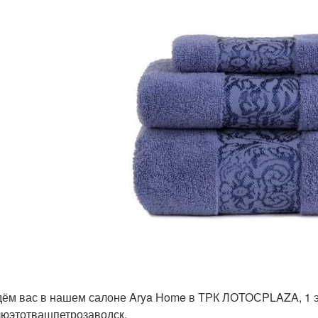
ём вас в нашем салоне Arya Home в ТРК ЛОТОСPLAZA, 1 э
юэтотвашпетрозаводск.