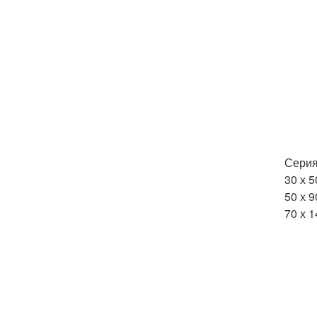
Серия
30 х 5
50 х 9
70 х 1