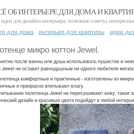
СЁ ОБ ИНТЕРЬЕРЕ ДЛЯ ДОМА И КВАРТИ
идеи для дизайна интерьера, полезные советы, интересны
ер для дома
интерьер для квартиры
идеи ди
отенце микро коттон Jewel.
риятно после ванны или душа использовать пушистое и неж
 Jewel не оставит равнодушным ни одного любителя мягкос
олотенца комфортные и практичные - изготовлены из микрок
вечные и прекрасно впитывают влагу.
питывании полотенца Jewel не пересушивают кожу, такая з
ический дизайн и красивые цвета подойдут в любой интерь