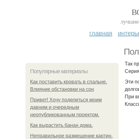
В
лучшие 
главная
интерь
Пол
Так п
Серия
Популярные материалы
Эти п
Как поставить кровать в спальне.
долго
Влияние обстановки на сон
При в
Привет! Хочу поделиться моим
Класс
давним и очередным
неопубликованным проектом.
Как вырастить банан дома.
Неправильное размещение картин.