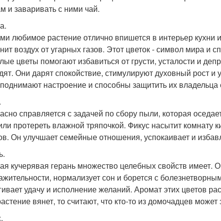
м и заваривать с ними чай.
а.
ми любимое растение отлично впишется в интерьер кухни и 
нит воздух от угарных газов. Этот цветок - символ мира и 
елые цветы помогают избавиться от грусти, усталости и де
дят. Они дарят спокойствие, стимулируют духовный рост и 
 поднимают настроение и способны защитить их владельца 
.
асно справляется с задачей по сбору пыли, которая оседает
или протереть влажной тряпочкой. Фикус насытит комнату к
ов. Он улучшает семейные отношения, успокаивает и избав
ь.
я кучерявая герань множество целебных свойств имеет. Она
ажительности, нормализует сон и борется с болезнетворны
гивает удачу и исполнение желаний. Аромат этих цветов ра
растение вянет, то считают, что кто-то из домочадцев может 
.