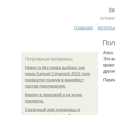
В
лучшие 
главная
интерь
Пол
Алоэ.
Это в
Популярные материалы
крово
Невеста без права выбора: как
други
показ Samuel Cirnansck 2012 года
Переч
превратил подиум в манифест
против принуждения.
Кирпич в прихожей и на кухне
поклеила.
Сказочный дом художницы в