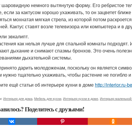
 шаровидную немного вытянутую форму. Его ребристое тел
е, если за кактусом хорошо ухаживать, то он зацветет ближе
яться мохнатая мягкая стрела, из которой потом раскроетс
дней. Кактус ставят возле телевизора или компьютера и в д
или эвкалипт.
астения как нельзя лучше для спальной комнаты подходят.
чают дыхание и снимают спазмы бронхов. Это очень полезн
еваниями дыхательной системы.
принято дарить молодоженам, поскольку он является симв
м нужно тщательно ухаживать, чтобы растение не погибло и 
ите ещё статьи об интерьере кухни в доме
http://interior.ru
и:
Интерьер для дома
,
Мебель для кухни
,
Интерьер кухни в доме
,
Интерьер маленькой
авилось? Поделитесь с друзьями!