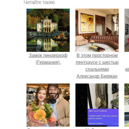
Читайте также
Замок линдерхоф
В этом просторном
(Германия).
пентхаусе с шестью
спальнями
к
Александр Бирман
живет со своей
семьей.