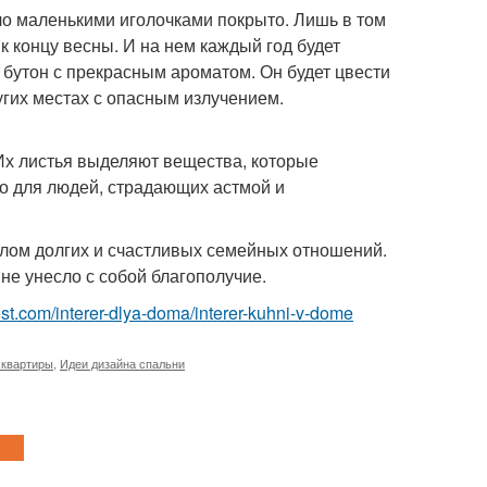
о маленькими иголочками покрыто. Лишь в том
 к концу весны. И на нем каждый год будет
я бутон с прекрасным ароматом. Он будет цвести
ругих местах с опасным излучением.
 Их листья выделяют вещества, которые
о для людей, страдающих астмой и
олом долгих и счастливых семейных отношений.
не унесло с собой благополучие.
-best.com/interer-dlya-doma/interer-kuhni-v-dome
 квартиры
,
Идеи дизайна спальни