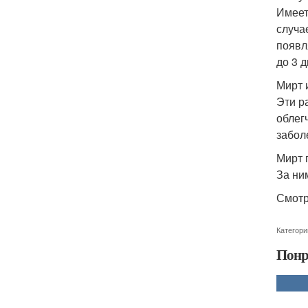
Имеет
случа
появл
до 3 
Мирт 
Эти р
облег
забол
Мирт 
За ни
Смотр
Категори
Понр