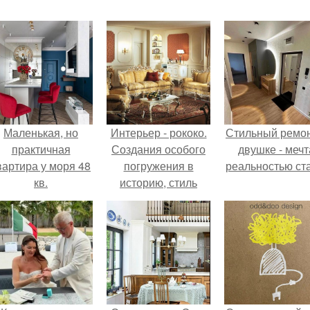
Маленькая, но
Интерьер - рококо.
Стильный ремон
практичная
Создания особого
двушке - мечт
вартира у моря 48
погружения в
реальностью ста
кв.
историю, стиль
дизайна интерьера
- рококо.