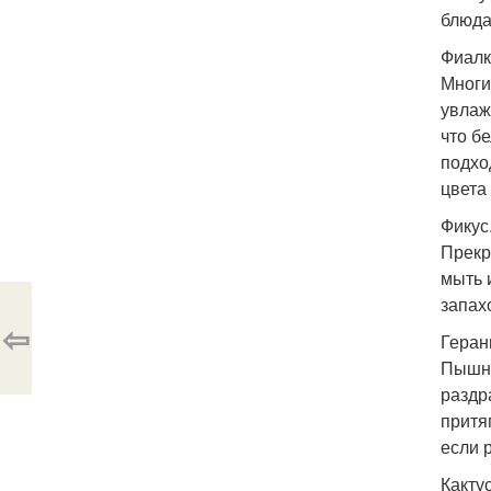
блюда
Фиалк
Многи
увлаж
что б
подхо
цвета
Фикус
Прекр
мыть 
запах
⇦
Геран
Пышна
раздр
притя
если 
Кактус