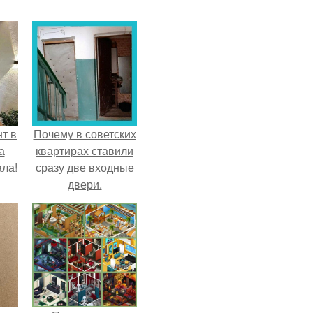
т в
Почему в советских
а
квартирах ставили
ла!
сразу две входные
двери.