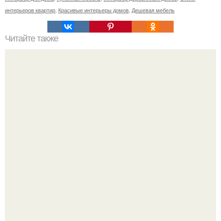
интерьеров квартир
,
Красивые интерьеры домов
,
Дешевая мебель
Читайте также
Плитка для печки в доме. Плитка для печи и камина -
какую выбрать и какой лучше обложить печь в доме.