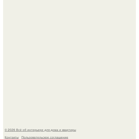
Сокровища из Hoff.
Три года назад мы купили борщевичное поле и
придумали мечту!
© 2026 Всё об интерьере для дома и квартиры
Контакты
Пользовательское соглашение