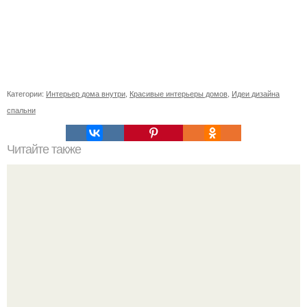
Категории:
Интерьер дома внутри
,
Красивые интерьеры домов
,
Идеи дизайна
спальни
Читайте также
Как правильно обрезать герань, чтобы она пышно цвела.