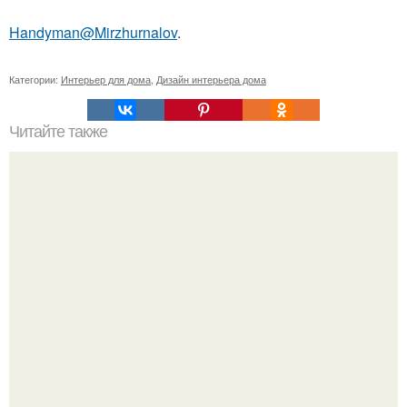
Handyman@Mirzhurnalov
.
Категории:
Интерьер для дома
,
Дизайн интерьера дома
Читайте также
20 любопытных фактов о юрте - колыбели жизни
кочевников.