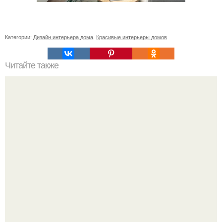
Категории:
Дизайн интерьера дома
,
Красивые интерьеры домов
Читайте также
Как приготовить гипс для заливки форм. Как разводить
гипс: Все о приготовлении идеального раствора